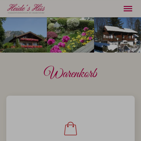
21. bis 28. August
2 Erwachsene
Startseite
Warenkorb
Ferienwohnungen
Oberstdorf
Anreise
Kontakt
Partner
Tel.
08322 3500