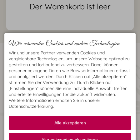
Der Warenkorb ist leer
Wir verwenden Cookies und andere Technologien.
KONTAKT
LAGE
Wir und unsere Partner verwenden Cookies und
Heide's Hues
Das Oberstdorfhaus mit
vergleichbare Technologien, um unsere Webseite optimal zu
Schustergasse 6
Bibliothek und der Kurpark
gestalten und fortlaufend zu verbessern. Dabei können
87561 Oberstdorf
sowie das Kino sind von uns
personenbezogene Daten wie Browserinformationen erfasst
DEUTSCHLAND
aus in ca. 3-4 Min. zu
und analysiert werden. Durch Klicken auf „Alle akzeptieren“
Tel.
+49 8322 3500
erreichen. Das
Fax +49 8322 8915
Heimatmuseum ist gleich
stimmen Sie der Verwendung zu. Durch Klicken auf
heiderupar@aol.com
um die Ecke, Gaststätten
„Einstellungen“ können Sie eine individuelle Auswahl treffen
und Supermärkte sind in
und erteilte Einwilligungen für die Zukunft widerrufen.
unmittelbarer Nähe.
Weitere Informationen erhalten Sie in unserer
UNSERE VORTEILE FÜR SIE
WIR SIND MITGLIED
Datenschutzerklärung.
Granderwasser
Nichtraucherwohnungen
Alle akzeptieren
Optional Einkauf für den
Anreisetag
WLAN
kleine Hunde auf
Nur notwendige akzeptieren