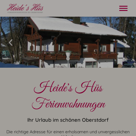
21. bis 28. August
2 Erwachsene
Startseite
Ferienwohnungen
Oberstdorf
Anreise
Heide's Hüs
Kontakt
Partner
Ferienwohnungen
Tel.
08322 3500
Ihr Urlaub im schönen Oberstdorf
Die richtige Adresse für einen erholsamen und unvergesslichen