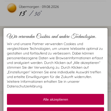
Übermorgen ·
09.08.2026
13°
/ 30°
Wir verwenden Cookies und andere Technologien.
KONTAKT
LAGE
Wir und unsere Partner verwenden Cookies und
Heide's Hues
Das Oberstdorfhaus mit
vergleichbare Technologien, um unsere Webseite optimal zu
Schustergasse 6
Bibliothek und der Kurpark
gestalten und fortlaufend zu verbessern. Dabei können
87561 Oberstdorf
sowie das Kino sind von uns
personenbezogene Daten wie Browserinformationen erfasst
DEUTSCHLAND
aus in ca. 3-4 Min. zu
und analysiert werden. Durch Klicken auf „Alle akzeptieren“
Tel.
+49 8322 3500
erreichen. Das
stimmen Sie der Verwendung zu. Durch Klicken auf
Fax +49 8322 8915
Heimatmuseum ist gleich
heiderupar@aol.com
um die Ecke, Gaststätten
„Einstellungen“ können Sie eine individuelle Auswahl treffen
und Supermärkte sind in
und erteilte Einwilligungen für die Zukunft widerrufen.
unmittelbarer Nähe.
Weitere Informationen erhalten Sie in unserer
UNSERE VORTEILE FÜR SIE
WIR SIND MITGLIED
Datenschutzerklärung.
Granderwasser
Nichtraucherwohnungen
Alle akzeptieren
Optional Einkauf für den
Anreisetag
WLAN