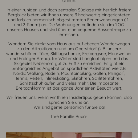
Urlaub.
In einer ruhigen und doch zentralen Südlage mit herrlich freiem
Bergblick bieten wir Ihnen unsere 3 hochwertig eingerichteten
und farblich harmonisch abgestimmten Ferienwohnungen ( 1-
und 2-Raum) an. Die Wohnungen befinden sich im 1.OG
unseres Hauses und sind über eine bequeme Aussentreppe zu
erreichen.
Wandern Sie direkt vom Haus aus auf ebenen Wanderwegen
zu den Attraktionen rund um Oberstdorf (z.B. unsere
wunderschönen Täler, Skiflugschanze, Freibergsee, Moorweiher
und Erdinger Arena). Im Winter sind Langlaufloipen und das
Skigebiet Nebelhorn gut zu Fuß zu erreichen. Es gibt ein
umfangreiches Angebot an sportlichen Aktivitäten wie z.B.
Nordic Walking, Radeln, Mountainbiking, Golfen, Minigolf,
Tennis, Reiten, Inlineskating, Skifahren, Schlittenfahren,
Schlittschuhlaufen und vieles mehr. Die imposante
Breitachklamm ist das ganze Jahr einen Besuch wert.
Wir freuen uns, wenn wir Ihnen Insidertipps geben können, also
sprechen Sie uns an.
Wir sind gerne persönlich für Sie da!
Ihre Familie Rupar